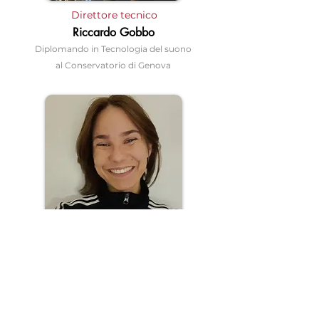
Direttore tecnico
Riccardo Gobbo
Diplomando in Tecnologia del suono
al Conservatorio di Genova
Fotografa
Alessia Carta
Studentessa della scuola di Nuove
Tecnologie dell'Arte all'Accademia
Ligustica di Belle Arti