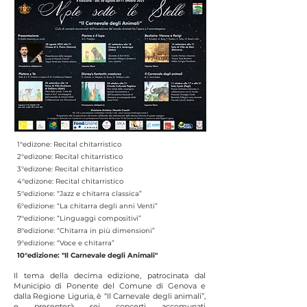
1°edizone: Recital chitarristico
2°edizone: Recital chitarristico
3°edizone: Recital chitarristico
4°edizone: Recital chitarristico
5°edizione: “Jazz e chitarra classica”
6°edizione: “La chitarra degli anni Venti”
7°edizione: “Linguaggi compositivi”
8°edizione: “Chitarra in più dimensioni”
9°edizione: “Voce e chitarra”
10°edizione: "Il Carnevale degli Animali"
Il tema della decima edizione, patrocinata dal
Municipio di Ponente del Comune di Genova e
dalla Regione Liguria, è “Il Carnevale degli animali”,
e presenterà sei concerti accomunati