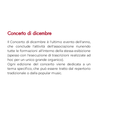
Concerto di dicembre
Il Concerto di dicembre è l'ultimo evento dell'anno,
che conclude l'attività dell'associazione riunendo
tutte le formazioni all'interno della stessa esibizione
(spesso con l'esecuzione di trascrizioni realizzate ad
hoc per un unico grande organico).
Ogni edizione del concerto viene dedicata a un
tema specifico, che può essere tratto dal repertorio
tradizionale o dalla popular music.
1°edizione: Dialoghi in orchestra
2°edizione: Pink Floyd Night
3°edizione: Quadri di un'esposizione
4°edizione: Popular music in orchestra