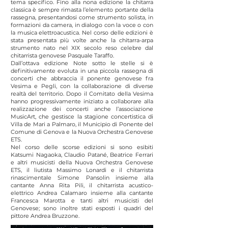
tema specifico. Fino alla nona edizione la chitarra
classica è sempre rimasta l’elemento portante della
rassegna, presentandosi come strumento solista, in
formazioni da camera, in dialogo con la voce o con
la musica elettroacustica. Nel corso delle edizioni è
stata presentata più volte anche la chitarra-arpa
strumento nato nel XIX secolo reso celebre dal
chitarrista genovese Pasquale Taraffo.
Dall’ottava edizione Note sotto le stelle si è
definitivamente evoluta in una piccola rassegna di
concerti che abbraccia il ponente genovese fra
Vesima e Pegli, con la collaborazione di diverse
realtà del territorio. Dopo il Comitato della Vesima
hanno progressivamente iniziato a collaborare alla
realizzazione dei concerti anche l’associazione
MusicArt, che gestisce la stagione concertistica di
Villa de Mari a Palmaro, il Municipio di Ponente del
Comune di Genova e la Nuova Orchestra Genovese
ETS.
Nel corso delle scorse edizioni si sono esibiti
Katsumi Nagaoka, Claudio Patané, Beatrice Ferrari
e altri musicisti della Nuova Orchestra Genovese
ETS, il liutista Massimo Lonardi e il chitarrista
rinascimentale Simone Pansolin insieme alla
cantante Anna Rita Pili, il chitarrista acustico-
elettrico Andrea Calamaro insieme alla cantante
Francesca Marotta e tanti altri musicisti del
Genovese; sono inoltre stati esposti i quadri del
pittore Andrea Bruzzone.