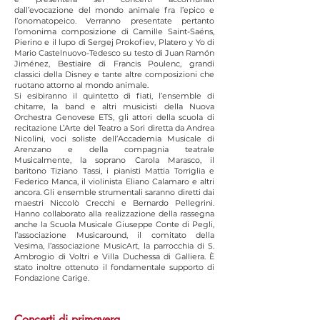
dall’evocazione del mondo animale fra l’epico e
l’onomatopeico. Verranno presentate pertanto
l’omonima composizione di Camille Saint-Saëns,
Pierino e il lupo di Sergej Prokofiev, Platero y Yo di
Mario Castelnuovo-Tedesco su testo di Juan Ramón
Jiménez, Bestiaire di Francis Poulenc, grandi
classici della Disney e tante altre composizioni che
ruotano attorno al mondo animale.
Si esibiranno il quintetto di fiati, l’ensemble di
chitarre, la band e altri musicisti della Nuova
Orchestra Genovese ETS, gli attori della scuola di
recitazione L’Arte del Teatro a Sori diretta da Andrea
Nicolini, voci soliste dell’Accademia Musicale di
Arenzano e della compagnia teatrale
Musicalmente, la soprano Carola Marasco, il
baritono Tiziano Tassi, i pianisti Mattia Torriglia e
Federico Manca, il violinista Eliano Calamaro e altri
ancora. Gli ensemble strumentali saranno diretti dai
maestri Niccolò Crecchi e Bernardo Pellegrini.
Hanno collaborato alla realizzazione della rassegna
anche la Scuola Musicale Giuseppe Conte di Pegli,
l’associazione Musicaround, il comitato della
Vesima, l’associazione MusicArt, la parrocchia di S.
Ambrogio di Voltri e Villa Duchessa di Galliera. È
stato inoltre ottenuto il fondamentale supporto di
Fondazione Carige.
Concerti di primavera